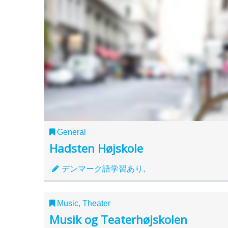
General
Hadsten Højskole
デンマーク語学習あり,
Music, Theater
Musik og Teaterhøjskolen