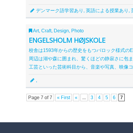
デンマーク語学習あり, 英語による授業あり, 
Art, Craft, Design, Photo
ENGELSHOLM HØJSKOLE
校舎は1593年からの歴史をもつバロック様式のEng
周辺は湖や森に囲まれ、驚くほどの静寂さに包
工芸といった芸術科目から、音楽や写真、映像
,
Page 7 of 7
« First
«
...
3
4
5
6
7