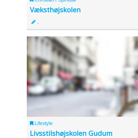
Væksthøjskolen
,
Lifestyle
Livsstilshøjskolen Gudum