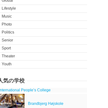
Global
Lifestyle
Music
Photo
Politics
Senior
Sport
Theater
Youth
人気の学校
nternational People’s College
Brandbjerg Højskole