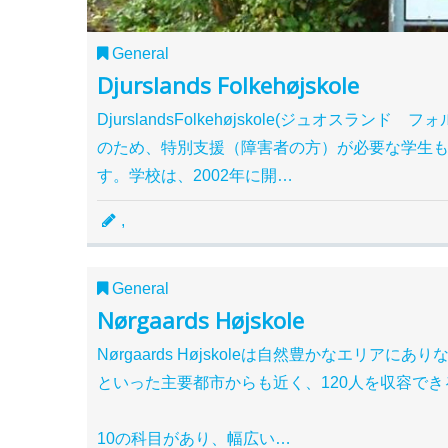
General
Djurslands Folkehøjskole
DjurslandsFolkehøjskole(ジュオス
のため、特別支援（障害者の方）が必要な学生
す。学校は、2002年に開…
,
General
Nørgaards Højskole
Nørgaards Højskoleは自然豊かなエリ
といった主要都市からも近く、120人を収容で
10の科目があり、幅広い…