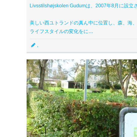
Livsstilshøjskolen Gudumは、2007
美しい西ユトランドの真ん中に位置し、森、海
ライフスタイルの変化をに…
,