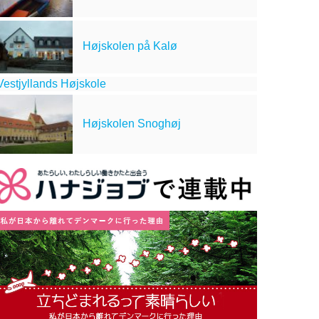
Højskolen på Kalø
estjyllands Højskole
Højskolen Snoghøj