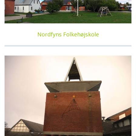
Nordfyns Folkehøjskole