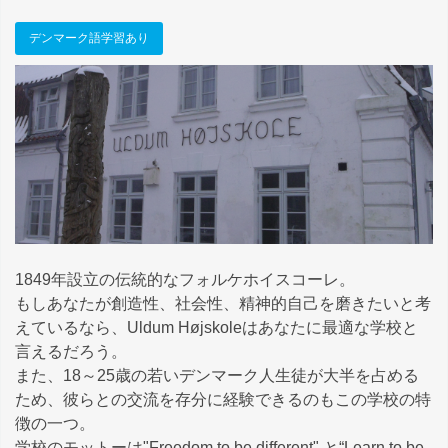
デンマーク語学習あり
1849年設立の伝統的なフォルケホイスコーレ。
もしあなたが創造性、社会性、精神的自己を磨きたいと考
えているなら、Uldum Højskoleはあなたに最適な学校と
言えるだろう。
また、18～25歳の若いデンマーク人生徒が大半を占める
ため、彼らとの交流を存分に経験できるのもこの学校の特
徴の一つ。
学校のモットーは"Freedom to be different" と“Learn to be