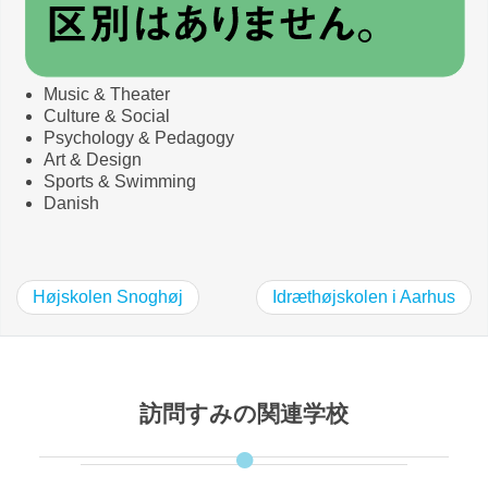
Music & Theater
Culture & Social
Psychology & Pedagogy
Art & Design
Sports & Swimming
Danish
Højskolen Snoghøj
Idræthøjskolen i Aarhus
訪問すみの関連学校