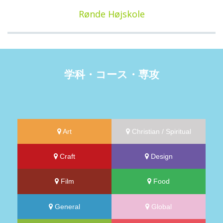
Rønde Højskole
学科・コース・専攻
Art
Christian / Spiritual
Craft
Design
Film
Food
General
Global