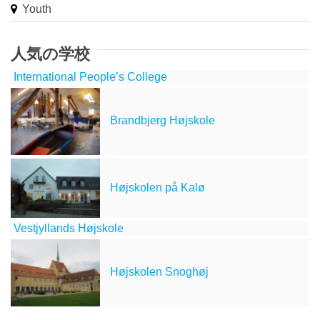
Youth
人気の学校
International People’s College
Brandbjerg Højskole
Højskolen på Kalø
Vestjyllands Højskole
Højskolen Snoghøj