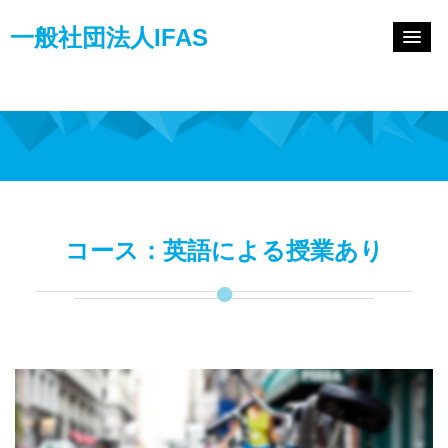
一般社団法人IFAS
HOME
お知らせ
フォルケホイスコーレとは
IFASとは
コース：英語による授業あり
国内のホイスコーレ情報
CONTACT