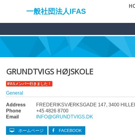
H
一般社団法人IFAS
GRUNDTVIGS HØJSKOLE
IFASメンバー行きました！
General
Address
FREDERIKSVÆRKSGADE 147, 3400 HILL
Phone
+45 4826 8700
Email
INFO@GRUNDTVIGS.DK
ホームページ
FACEBOOK