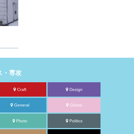
ス・専攻
Craft
Design
General
Global
Photo
Politics