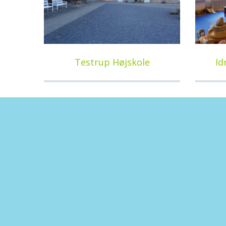
Testrup Højskole
Id