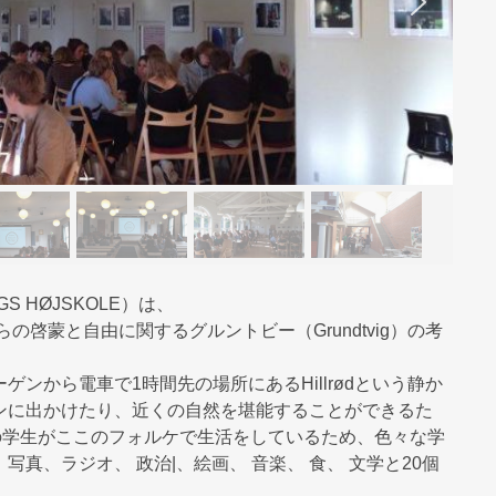
 HØJSKOLE）は、
の啓蒙と自由に関するグルントビー（Grundtvig）の考
ンから電車で1時間先の場所にあるHillrødという静か
ンに出かけたり、近くの自然を堪能することができるた
の学生がここのフォルケで生活をしているため、色々な学
真、ラジオ、 政治|、絵画、 音楽、 食、 文学と20個