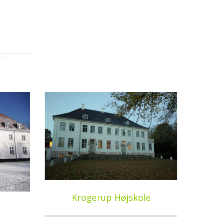
Krogerup Højskole
e