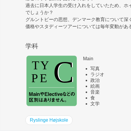
過去に日本人学生の受け入れをしていたため、ホ
でしょうか？
グルントビーの思想、デンマーク教育について深
価格やスタディーツアーについては毎年変動があ
学科
Main
写真
ラジオ
政治
絵画
音楽
食
文学
Ryslinge Højskole