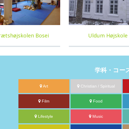
rætshøjskolen Bosei
Uldum Højskole
学科・コー
Art
Christian / Spiritual
Film
Food
Lifestyle
Music